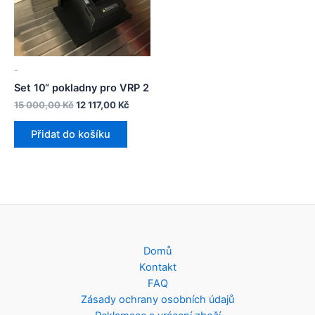
-
Set 10“ pokladny pro VRP 2
Původní
Aktuální
15 000,00
Kč
12 117,00
Kč
cena
cena
byla:
je:
Přidat do košíku
15
12
000,00 Kč.
117,00 Kč.
Domů
Kontakt
FAQ
Zásady ochrany osobních údajů