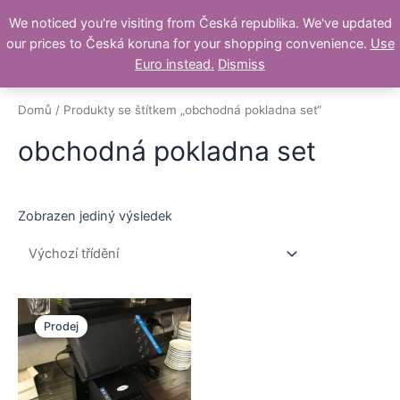
Přeskočit
We noticed you're visiting from Česká republika. We've updated
na
our prices to Česká koruna for your shopping convenience.
Use
obsah
Main
Euro instead.
Dismiss
Men
Domů
/ Produkty se štítkem „obchodná pokladna set“
obchodná pokladna set
Zobrazen jediný výsledek
Prodej