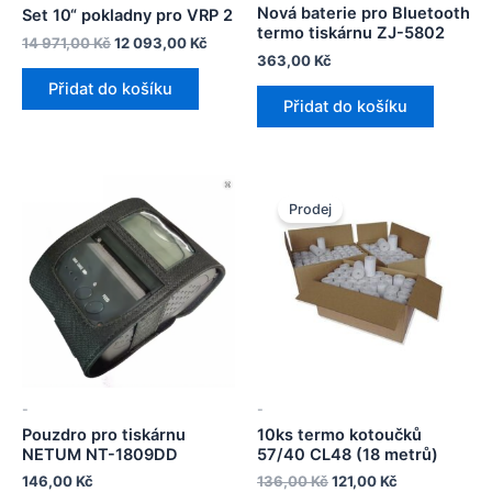
Nová baterie pro Bluetooth
Set 10“ pokladny pro VRP 2
termo tiskárnu ZJ-5802
Původní
Aktuální
14 971,00
Kč
12 093,00
Kč
cena
cena
363,00
Kč
byla:
je:
Přidat do košíku
14
12
Přidat do košíku
971,00 Kč.
093,00 Kč.
Prodej
-
-
Pouzdro pro tiskárnu
10ks termo kotoučků
NETUM NT-1809DD
57/40 CL48 (18 metrů)
Původní
Aktuální
146,00
Kč
136,00
Kč
121,00
Kč