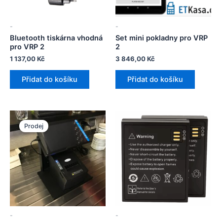
-
-
Bluetooth tiskárna vhodná
Set mini pokladny pro VRP
pro VRP 2
2
1 137,00
Kč
3 846,00
Kč
Přidat do košíku
Přidat do košíku
Prodej
-
-