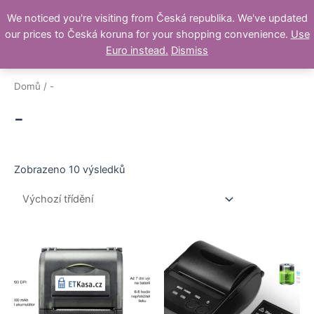
Přeskočit
We noticed you're visiting from Česká republika. We've updated
na
our prices to Česká koruna for your shopping convenience.
Use
obsah
Main
Euro instead.
Dismiss
Men
Domů
/ -
-
Zobrazeno 10 výsledků